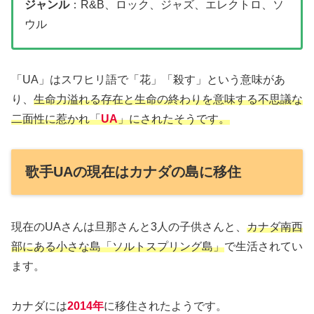
ジャンル
：R&B、ロック、ジャズ、エレクトロ、ソ
ウル
「UA」はスワヒリ語で「花」「殺す」という意味があ
り、
生命力溢れる存在と生命の終わりを意味する不思議な
二面性に惹かれ「
UA
」にされたそうです。
歌手UAの現在はカナダの島に移住
現在のUAさんは旦那さんと3人の子供さんと、
カナダ南西
部にある小さな島「ソルトスプリング島」
で生活されてい
ます。
カナダには
2014年
に移住されたようです。