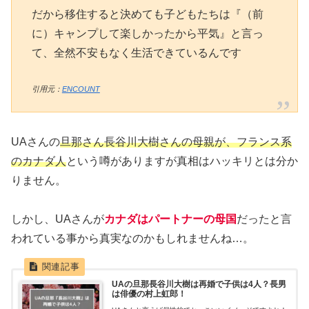
だから移住すると決めても子どもたちは『（前
に）キャンプして楽しかったから平気』と言っ
て、全然不安もなく生活できているんです
引用元：
ENCOUNT
UAさんの
旦那さん長谷川大樹さんの母親が、フランス系
のカナダ人
という噂がありますが真相はハッキリとは分か
りません。
しかし、UAさんが
カナダはパートナーの母国
だったと言
われている事から真実なのかもしれませんね…。
UAの旦那長谷川大樹は再婚で子供は4人？長男
は俳優の村上虹郎！