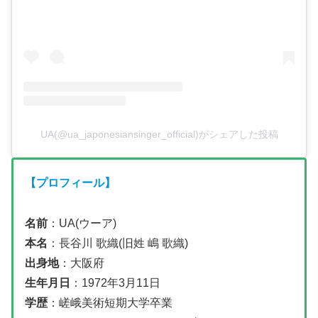
UA(@ua_japonesiansinger_official)がシェアした投稿
【プロフィール】
名前
：UA(ウーア)
本名
：長谷川 歌織(旧姓 嶋 歌織)
出身地
：大阪府
生年月日
：1972年3月11日
学歴
：嵯峨美術短期大学卒業