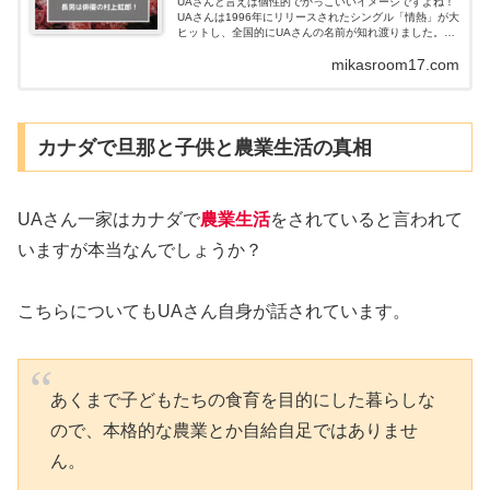
UAさんと言えば個性的でかっこいいイメージですよね！
UAさんは1996年にリリースされたシングル「情熱」が大
ヒットし、全国的にUAさんの名前が知れ渡りました。ソ
ウル、ジャズ、レゲエ、エレクトロ、民族音楽などジャ
mikasroom17.com
ンルにとらわ...
カナダで旦那と子供と農業生活の真相
UAさん一家はカナダで
農業生活
をされていると言われて
いますが本当なんでしょうか？
こちらについてもUAさん自身が話されています。
あくまで子どもたちの食育を目的にした暮らしな
ので、本格的な農業とか自給自足ではありませ
ん。