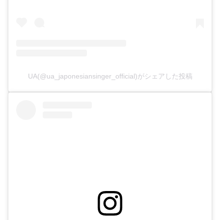
UA(@ua_japonesiansinger_official)がシェアした投稿