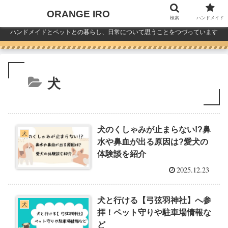
ORANGE IRO
検索
ハンドメイド
ハンドメイドとペットとの暮らし、日常について思うことをつづっています
犬
犬のくしゃみが止まらない!?鼻
犬
水や鼻血が出る原因は?愛犬の
体験談を紹介
2025.12.23
犬と行ける【弓弦羽神社】へ参
犬
拝！ペット守りや駐車場情報な
ど