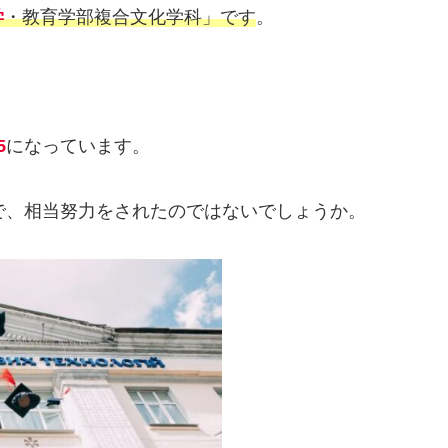
学
・教育学部複合文化学科」です
。
5
になっています。
で、相当努力をされたのではないでしょうか。