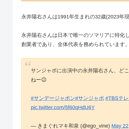
永井陽右さんは1991年生まれの32歳(2023年
永井陽右さんは日本で唯一のソマリアに特化
創業者であり、全体代表を務められています
サンジャポに出演中の永井陽右さん、ど
ねー😉
#サンデージャポン
#サンジャポ
#TBSテ
pic.twitter.com/5f60qHdU6Y
— きまぐれマキ和泉 (@ego_vine)
May 22