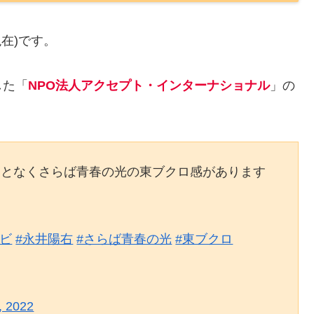
現在)です。
した「
NPO法人アクセプト・インターナショナル
」の
。
ことなくさらば青春の光の東ブクロ感があります
レビ
#永井陽右
#さらば青春の光
#東ブクロ
, 2022