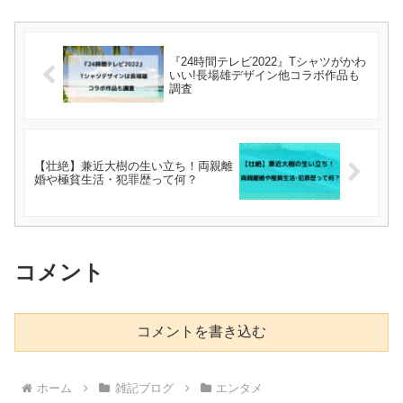
『24時間テレビ2022』Tシャツがかわ
いい!長場雄デザイン他コラボ作品も
調査
【壮絶】兼近大樹の生い立ち！両親離
婚や極貧生活・犯罪歴って何？
コメント
コメントを書き込む
ホーム
雑記ブログ
エンタメ