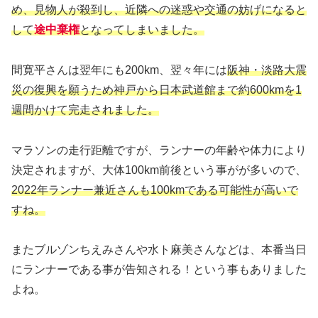
め、見物人が殺到し、近隣への迷惑や交通の妨
げになると
して
途中棄権
となってしまいました。
間寛平さんは翌年にも200km、翌々年には
阪神・淡路大震
災の復興を願うため神戸から日本武道館まで約600kmを1
週間かけて完走されました。
マラソンの走行距離ですが、ランナーの年齢や体力により
決定されますが、大体100km前後という事がが多いので、
2022年ランナー兼近さんも100kmである可能性が高いで
すね。
またブルゾンちえみさんや水ト麻美さんなどは、本番当日
にランナーである事が告知される！という事もありました
よね。