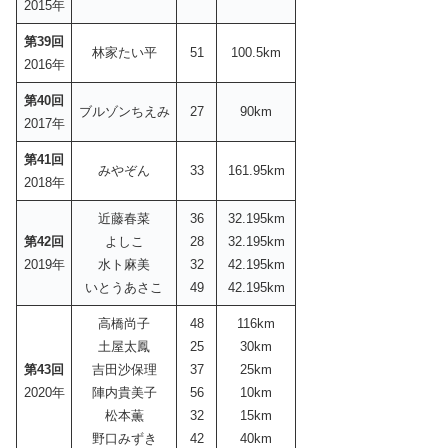
2015年
第39回
林家たい平
51
100.5km
2016年
第40回
ブルゾンちえみ
27
90km
2017年
第41回
みやぞん
33
161.95km
2018年
近藤春菜
36
32.195km
第42回
よしこ
28
32.195km
2019年
水ト麻美
32
42.195km
いとうあさこ
49
42.195km
高橋尚子
48
116km
土屋太鳳
25
30km
第43回
吉田沙保理
37
25km
2020年
陣内貴美子
56
10km
松本薫
32
15km
野口みずき
42
40km