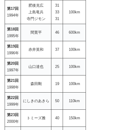
肥後克広
31
第17回
上島竜兵
33
100km
1994年
寺門ジモン
31
第18回
間寛平
46
600km
1995年
第19回
赤井英和
37
100km
1996年
第20回
山口達也
25
100km
1997年
第21回
森田剛
19
100km
1998年
第22回
にしきのあきら
50
110km
1999年
第23回
トミーズ雅
40
150km
2000年