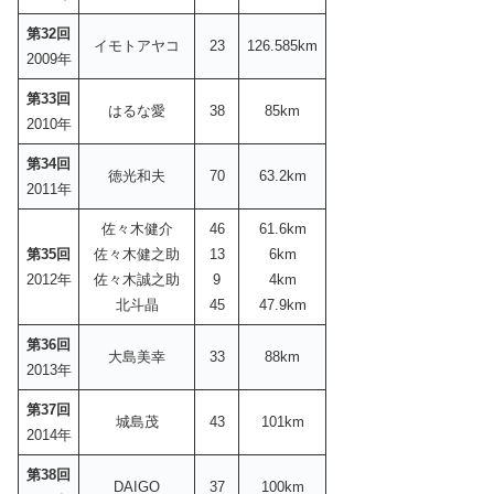
第32回
イモトアヤコ
23
126.585km
2009年
第33回
はるな愛
38
85km
2010年
第34回
徳光和夫
70
63.2km
2011年
佐々木健介
46
61.6km
第35回
佐々木健之助
13
6km
2012年
佐々木誠之助
9
4km
北斗晶
45
47.9km
第36回
大島美幸
33
88km
2013年
第37回
城島茂
43
101km
2014年
第38回
DAIGO
37
100km