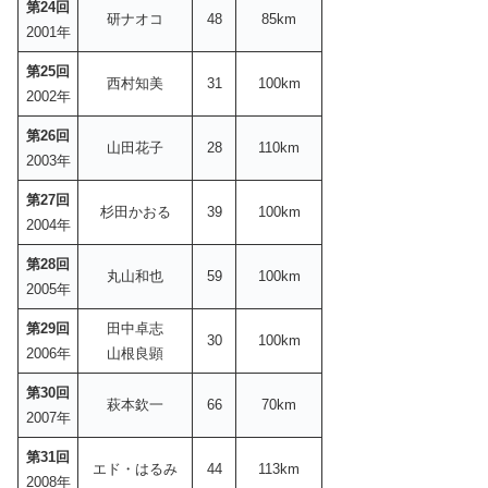
第24回
研ナオコ
48
85km
2001年
第25回
西村知美
31
100km
2002年
第26回
山田花子
28
110km
2003年
第27回
杉田かおる
39
100km
2004年
第28回
丸山和也
59
100km
2005年
第29回
田中卓志
30
100km
2006年
山根良顕
第30回
萩本欽一
66
70km
2007年
第31回
エド・はるみ
44
113km
2008年