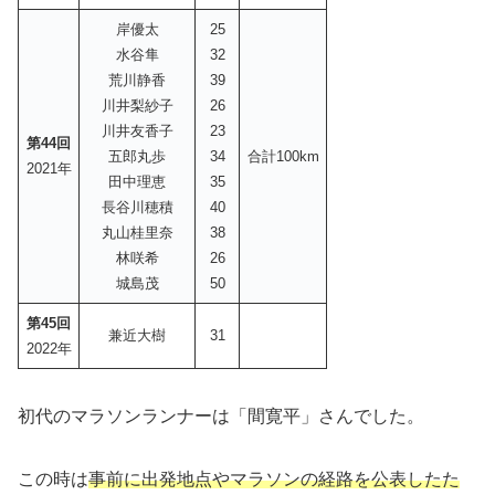
岸優太
25
水谷隼
32
荒川静香
39
川井梨紗子
26
川井友香子
23
第44回
五郎丸歩
34
合計100km
2021年
田中理恵
35
長谷川穂積
40
丸山桂里奈
38
林咲希
26
城島茂
50
第45回
兼近大樹
31
2022年
初代のマラソンランナーは「間寛平」さんでした。
この時は
事前に出発地点やマラソンの経路を公表したた