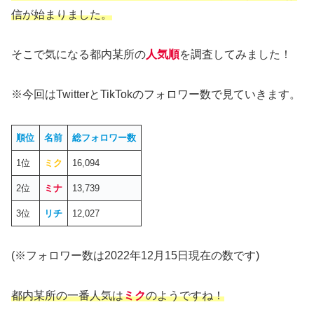
信が始まりました。
そこで気になる都内某所の
人気順
を調査してみました！
※今回はTwitterとTikTokのフォロワー数で見ていきます。
順位
名前
総
フォロワー数
1位
ミク
16,094
2位
ミナ
13,739
3位
リチ
12,027
(※フォロワー数は2022年12月15日現在の数です)
都内某所の一番人気は
ミク
のようですね！