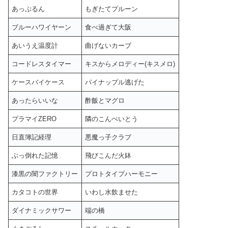
あっぷるん
もぎたてプルーン
ブルーハワイヤーン
食べ過ぎて大阪
あいうえ温度計
曲げないカーブ
コードレスタイマー
キスからメロディー(キスメロ)
ケースバイケース
パイナップル逃げた
あったらいいな
酢飯とマグロ
プラマイZERO
隣のこんぺいとう
日直簿記経理
悪魔っ子クラブ
ぶっ倒れた記憶
飛びこんだ火鉢
漆黒の闇ファクトリー
プロトタイプハーモニー
カタコトの世界
いわし水飲ませた
ダイナミックサワー
端の橋