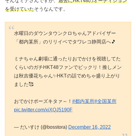
そんなミナさんですが、
過去にHKT48のオーディション
を受けていた
そうなんです。
水曜日のダウンタウンクロちゃんアドバイザー
「都内某所」のリリイベでタワレコ静岡店へ🎵
ミナちゃん劇場に通ったりおでかけを視聴してた
くらいのガチHKT48ファンでビックリ！推しメン
は秋吉優花ちゃん✨HKTの話でめちゃ盛り上がり
ました🥰
おでかけポーズキタァ～！
#都内某所
#全国某所
pic.twitter.com/xiXQJ5190F
— だいすけ (@bosstora)
December 16, 2022