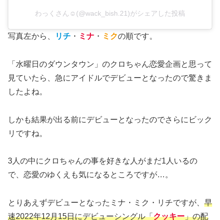
わっくさん☺︎(@wack_bish.21)がシェアした投稿
写真左から、
リチ
・
ミナ
・
ミク
の順です。
「水曜日のダウンタウン」のクロちゃん恋愛企画と思って
見ていたら、急にアイドルでデビューとなったので驚きま
したよね。
しかも結果が出る前にデビューとなったのでさらにビック
リですね。
3人の中にクロちゃんの事を好きな人がまだ1人いるの
で、恋愛のゆくえも気になるところですが…。
とりあえずデビューとなったミナ・ミク・リチですが、
早
速2022年12月15日にデビューシングル「
クッキー
」の配