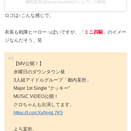
都内某所(@tonai.bousho)がシェアした投稿
ロゴは↑こんな感じで。
衣装も戦隊ヒーローっぽいですが、「
ミニ四駆
」のイメー
ジなんだそう。笑
【MV公開！】
水曜日のダウンタウン発
3人組アイドルグループ「都内某所」
Major 1st Single “クッキー”
MUSiC ViDEO公開！
クロちゃんも出演してます。
https://t.co/cXxNyqL7K5
よろ某所。