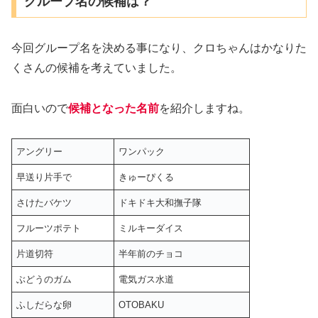
グループ名の候補は？
今回グループ名を決める事になり、クロちゃんはかなりた
くさんの候補を考えていました。
面白いので
候補となった名前
を紹介しますね。
アングリー
ワンパック
早送り片手で
きゅーぴくる
さけたバケツ
ドキドキ大和撫子隊
フルーツポテト
ミルキーダイス
片道切符
半年前のチョコ
ぶどうのガム
電気ガス水道
ふしだらな卵
OTOBAKU