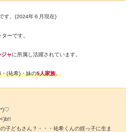
です。(2024年６月現在)
ッターです。
ージャ
に所属し活躍されています。
・(祐希)・妹の
5人家族
。
*)♡
b!!
んの子どもさん？・・・祐希くんの姪っ子に生ま