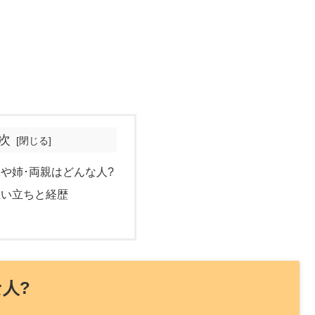
次
や姉･両親はどんな人?
生い立ちと経歴
人?