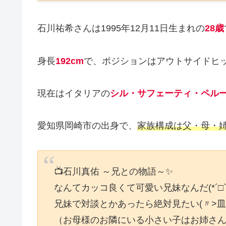
石川祐希さんは1995年12月11日生まれの
28歳
身長
192cm
で、ポジションはアウトサイドヒ
現在はイタリアの
シル・サフェーティ・ペル
愛知県岡崎市の出身で、
家族構成は父・母・姉
📺石川真佑 ～兄との物語～✨
なんてカッコ良くて可愛い兄妹なんだ(*´□`
兄妹で対談とかあったら絶対見たい(〃>皿<)
（お母様のお隣にいる小さい子はお姉さ