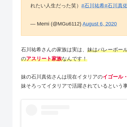
れたい人生だった笑）
#石川祐希
#石川真
— Memi (@MGu6112)
August 6, 2020
石川祐希さんの家族は実は、
妹はバレーボー
の
アスリート家族
なんです！
妹の石川真佑さんは現在イタリアの
イゴール
妹そろってイタリアで活躍されているという