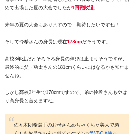
めて出場した夏の大会でしたが
1回戦敗退
。
来年の夏の大会もありますので、期待したいですね！
そして怜希さんの身長は現在
178cm
だそうです。
高校3年生だとそろそろ身長の伸びは止まりそうですが、
最終的に父・功太さんの181cmくらいにはなるかも知れま
せんね。
しかし高校2年生で178cmですので、弟の怜希さんもやは
り高身長と言えますね。
佐々木朗希選手のお母さんめちゃくちゃ美人で弟
くんもお兄ちゃんに似てイケメン✨
#WBC
#侍ジ