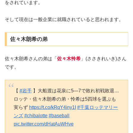
をされています。
そして現在は一般企業に就職されていると思われます。
佐々木朗希の弟
佐々木朗希さんの弟は「
佐々木怜希
」(ささきれいき)さん
です。
【
#岩手
】大船渡は花泉に5―7で敗れ初戦敗退…
ロッテ・佐々木朗希の弟・怜希は5四球を選ぶも
実らず
https://t.co/kRqY4iny1I
#千葉ロッテマリー
ンズ
#chibalotte
#baseball
pic.twitter.com/dHatAuWHve