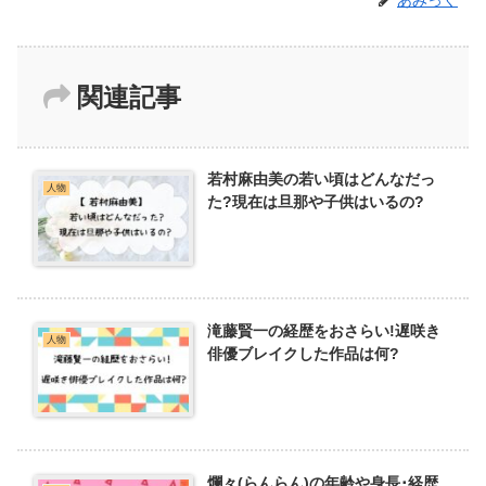
関連記事
若村麻由美の若い頃はどんなだっ
人物
た?現在は旦那や子供はいるの?
滝藤賢一の経歴をおさらい!遅咲き
人物
俳優ブレイクした作品は何?
爛々(らんらん)の年齢や身長･経歴