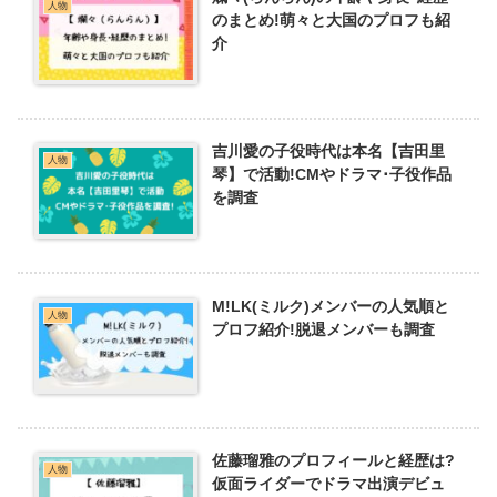
人物
のまとめ!萌々と大国のプロフも紹
介
吉川愛の子役時代は本名【吉田里
人物
琴】で活動!CMやドラマ･子役作品
を調査
M!LK(ミルク)メンバーの人気順と
人物
プロフ紹介!脱退メンバーも調査
佐藤瑠雅のプロフィールと経歴は?
人物
仮面ライダーでドラマ出演デビュ