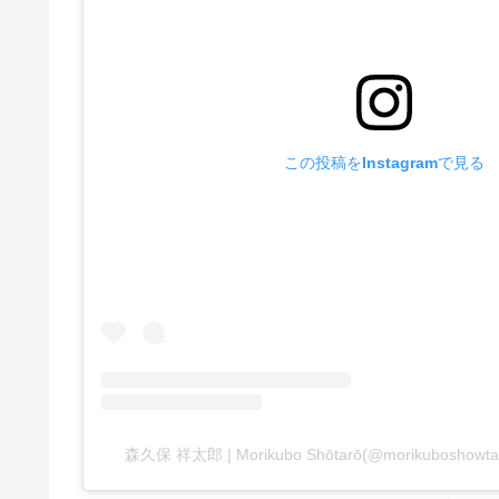
この投稿をInstagramで見る
森久保 祥太郎 | Morikubo Shōtarō(@morikubosh