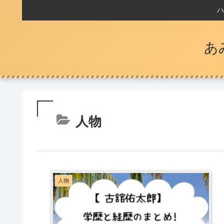
ハ
あ
人物
人物