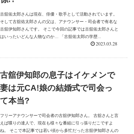
古舘佑太郎さんは現在、俳優・歌手として活動されています。
そして古舘佑太郎さんの父は、アナウンサー・司会者で有名な
古舘伊知郎さんです。 そこで今回の記事では古舘佑太郎さんと
はいったいどんな人物なのか… 「古舘佑太郎の学歴...
2023.03.28
古舘伊知郎の息子はイケメンで
妻は元CA!娘の結婚式で司会っ
て本当?
フリーアナウンサーで司会者の古舘伊知郎さん。 古舘さんと言
えば喋りの達人で、現在も様々な番組に引っ張りだこですよ
ね。 そこで本記事では若い頃から多忙だった古舘伊知郎さんの