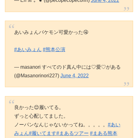
— Eri ꕤ*｡ﾟ❦ (@pecopecopecorin)
June 4, 2022
あいみょんバケモン可愛かった🤤
#あいみょん
#熊本公演
— masanori すべてのド真ん中には♡愛♡がある
(@Masanorinori227)
June 4, 2022
良かった😌履いてる。
ずっと心配してました。
ノーパンなんじゃないかってね。。。。。
#あい
みょん
#履いてます
#まあるツアー
#まある熊本