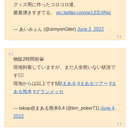
グッズ用に作ったコロコロ達、
愛着湧きすぎてる。
pic.twitter.com/acLEErfAbc
— あいみょん (@aimyonGtter)
June 2, 2022
物販2時間前😀
現地到着していますが、まだ人全然いない状況で
す🙆‍♂️
現地からは以上です🙌
#まある
#まあるツアー
#ま
ある熊本
#グランメッセ
— takap@まある熊本6.4 (@ten_poker71)
June 4,
2022