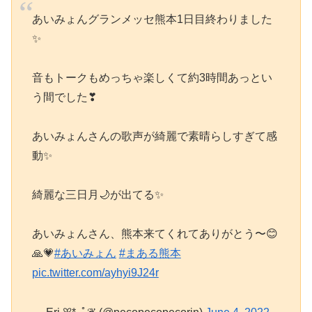
あいみょんグランメッセ熊本1日目終わりました
✨
音もトークもめっちゃ楽しくて約3時間あっとい
う間でした❣
あいみょんさんの歌声が綺麗で素晴らしすぎて感
動✨
綺麗な三日月🌙が出てる✨
あいみょんさん、熊本来てくれてありがとう〜😊
🙏💗
#あいみょん
#まある熊本
pic.twitter.com/ayhyi9J24r