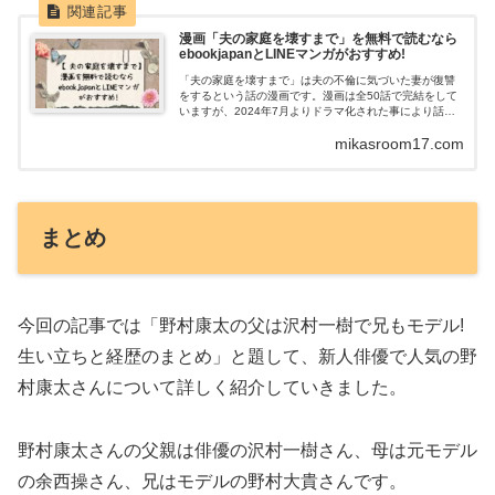
漫画「夫の家庭を壊すまで」を無料で読むなら
ebookjapanとLINEマンガがおすすめ!
「夫の家庭を壊すまで」は夫の不倫に気づいた妻が復讐
をするという話の漫画です。漫画は全50話で完結をして
いますが、2024年7月よりドラマ化された事により話題
になっていますね。黒幕は夫以外の人物だった事も衝撃
mikasroom17.com
的な話ですが、3...
まとめ
今回の記事では「野村康太の父は沢村一樹で兄もモデル!
生い立ちと経歴のまとめ」と題して、新人俳優で人気の野
村康太さんについて詳しく紹介していきました。
野村康太さんの父親は俳優の沢村一樹さん、母は元モデル
の余西操さん、兄はモデルの野村大貴さんです。