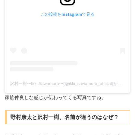
この投稿をInstagramで見る
沢村一樹〜Ikki Sawamura〜(@ikki_sawamura_official)がシェアした投稿
家族仲良しな感じが伝わってくる写真ですね。
野村康太と沢村一樹、名前が違うのはなぜ？