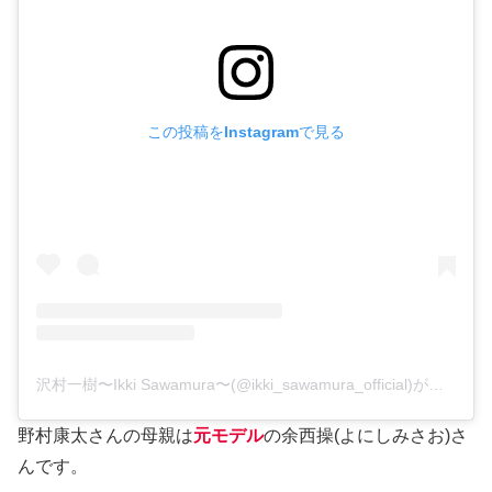
この投稿をInstagramで見る
沢村一樹〜Ikki Sawamura〜(@ikki_sawamura_official)がシェアした投稿
野村康太さんの母親は
元モデル
の余西操(よにしみさお)さ
んです。