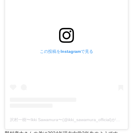
この投稿をInstagramで見る
沢村一樹〜Ikki Sawamura〜(@ikki_sawamura_official)がシェアした投稿