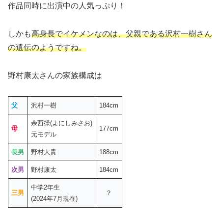
作品同時に出演中の人気っぷり！
しかも
高身長でイケメンなのは、父親である沢村一樹さん
の遺伝のようですね。
野村康太さんの家族構成は
父
沢村一樹
184cm
余西操(よにしみさお)
母
177cm
元モデル
長男
野村大貴
188cm
次男
野村康太
184cm
中学2年生
三男
？
(2024年7月現在)