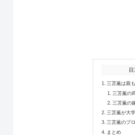
目
三苫薫は親
三苫薫の
三苫薫の
三苫薫が大
三苫薫のプ
まとめ