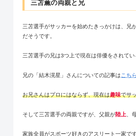
三苫薫の両親と兄
三苫選手がサッカーを始めたきっかけは、兄
だそうです。
三苫選手の兄は3つ上で現在は俳優をされてい
兄の「結木滉星」さんについての記事は
こち
お兄さんはプロにはならず、現在は
趣味
でサ
そして三苫選手の両親ですが、父親が
陸上
、
家族全員がスポーツ好きのアスリート一家で