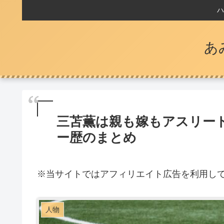
ハ
あ
三苫薫は親も嫁もアスリー
ー歴のまとめ
※
当サイトではアフィリエイト広告を利用し
人物