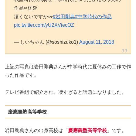
作品✏👏💯
凄くないですか👀
#岩田剛典
#中学時代の作品
pic.twitter.com/yU2XViecOZ
— しいちゃん (@soshizuko1)
August 11, 2018
上記の写真は岩田剛典さんが中学時代に夏休みの工作で作
った作品です。
テレビ番組で紹介され、凄すぎると話題になりました。
慶應義塾高等学校
岩田剛典さんの出身高校は「
慶應義塾高等学校
」です。