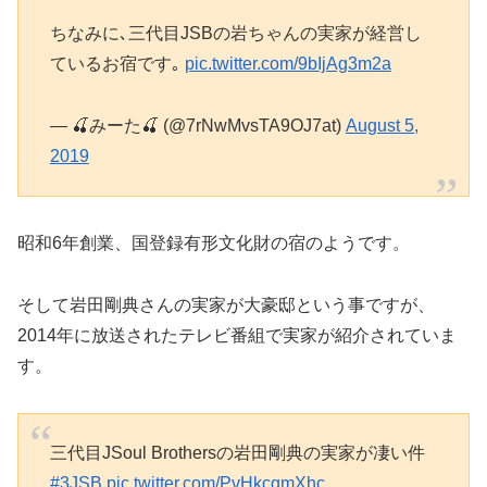
ちなみに､三代目JSBの岩ちゃんの実家が経営し
ているお宿です｡
pic.twitter.com/9bIjAg3m2a
— 🍒みーた🍒 (@7rNwMvsTA9OJ7at)
August 5,
2019
昭和6年創業、国登録有形文化財の宿のようです。
そして岩田剛典さんの実家が大豪邸という事ですが、
2014年に放送されたテレビ番組で実家が紹介されていま
す。
三代目JSoul Brothersの岩田剛典の実家が凄い件
#3JSB
pic.twitter.com/PvHkcgmXhc