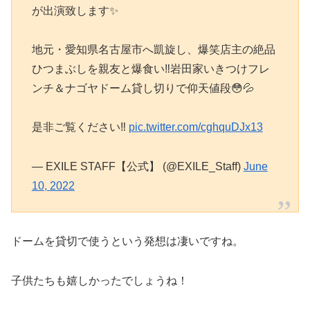
が出演致します✨
地元・愛知県名古屋市へ凱旋し、爆笑店主の絶品
ひつまぶしを親友と爆食い‼️岩田家いきつけフレ
ンチ＆ナゴヤドーム貸し切りで仰天値段😳💦
是非ご覧ください‼️
pic.twitter.com/cghquDJx13
— EXILE STAFF【公式】 (@EXILE_Staff)
June
10, 2022
ドームを貸切で使うという発想は凄いですね。
子供たちも嬉しかったでしょうね！