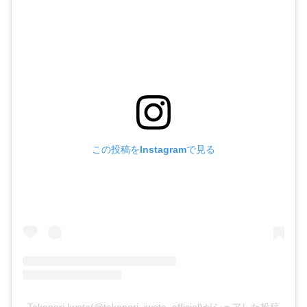
この投稿をInstagramで見る
Takanori Iwata(@takanori_iwata_official)がシェアした投稿