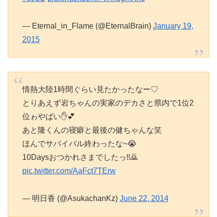
— Eternal_in_Flame (@EternalBrain)
January 19,
2015
情熱大陸1時間ぐらい見たかったなー♡
とりあえず岩ちゃんの実家のデカさと県内で1位2
位ゎやばい✋💕
あと隆くんの寝癖と最後の健ちゃんな笑
ほんでサバイバル終わったな~😭
10Daysおつかれさまでしたっ‼︎🙇
pic.twitter.com/AaFct7TErw
— 明日香 (@AsukachanKz)
June 22, 2014