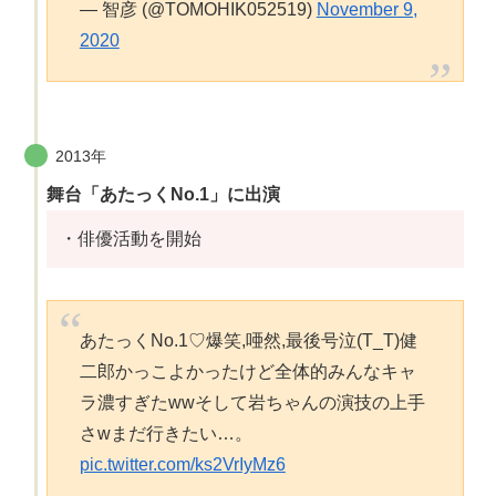
— 智彦 (@TOMOHIK052519)
November 9,
2020
2013年
舞台「あたっくNo.1」に出演
・俳優活動を開始
あたっくNo.1♡爆笑,唖然,最後号泣(T_T)健
二郎かっこよかったけど全体的みんなキャ
ラ濃すぎたwwそして岩ちゃんの演技の上手
さwまだ行きたい…。
pic.twitter.com/ks2VrIyMz6