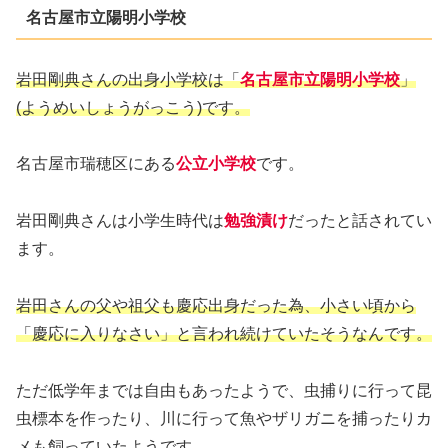
名古屋市立陽明小学校
岩田剛典さんの出身小学校は「
名古屋市立陽明小学校
」
(ようめいしょうがっこう)です。
名古屋市瑞穂区にある
公立小学校
です。
岩田剛典さんは小学生時代は
勉強漬け
だったと話されてい
ます。
岩田さんの父や祖父も慶応出身だった為、小さい頃から
「慶応に入りなさい」と言われ続けていたそう
なん
です。
ただ低学年までは自由もあったようで、虫捕りに行って昆
虫標本を作ったり、川に行って魚やザリガニを捕ったりカ
メも飼っていたようです。