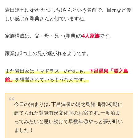
岩田達七(いわたたつしち)さんという名前で、目元など優
しい感じが剛典さんと似ていますね。
家族構成は、父・母・兄・(剛典)の
4人家族
です。
家業は3つ上の兄が継がれるようです。
また岩田家は「マドラス」の他にも、
下呂温泉「湯之島
館」
を経営されているよう
なん
です。
今日の泊まりは､下呂温泉の湯之島館｡昭和初期に
建てられた登録有形文化財のお宿です｡一度泊ま
ってみたいと思い続けて早数年😣やっと夢が叶い
ました！