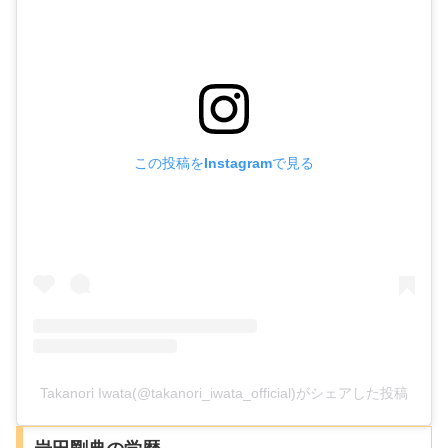
この投稿をInstagramで見る
Takanori Iwata(@takanori_iwata_official)がシェアした投稿