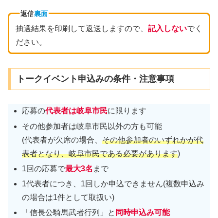
返信
裏面
抽選結果を印刷して返送しますので、
記入しない
でく
ださい。
トークイベント申込みの条件・注意事項
応募の
代表者は岐阜市民
に限ります
その他参加者は岐阜市民以外の方も可能
(代表者が欠席の場合、
その他参加者のいずれかが代
表者となり、岐阜市民である必要があります
)
1回の応募で
最大3名
まで
1代表者につき、1回しか申込できません(複数申込み
の場合は1件として取扱い)
「信長公騎馬武者行列」と
同時申込み可能