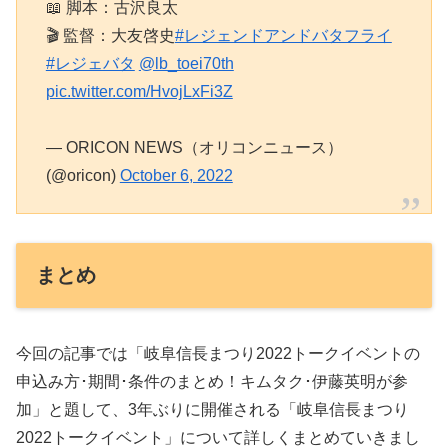
📖 脚本：古沢良太
🎬 監督：大友啓史
#レジェンドアンドバタフライ
#レジェバタ
@lb_toei70th
pic.twitter.com/HvojLxFi3Z
— ORICON NEWS（オリコンニュース）
(@oricon)
October 6, 2022
まとめ
今回の記事では「岐阜信長まつり2022トークイベントの
申込み方･期間･条件のまとめ！キムタク･伊藤英明が参
加」と題して、3年ぶりに開催される「岐阜信長まつり
2022トークイベント」について詳しくまとめていきまし