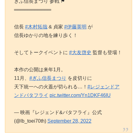
ぎふ信長まつり 参戦 🏴
═══════════
信長
#木村拓哉
& 貞家
#伊藤英明
が
信長ゆかりの地を練り歩く！
そしてトークイベントに
#大友啓史
監督も登場！
本作の公開は来年1月。
11月、
#ぎふ信長まつり
を皮切りに
天下統一への火蓋が切られる…！
#レジェンドア
ンドバタフライ
pic.twitter.com/Yn1DKF46IU
— 映画『レジェンド&バタフライ』公式
(@lb_toei70th)
September 28, 2022