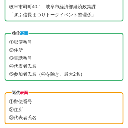
岐阜市司町40-1 岐阜市経済部経済政策課
「ぎふ信長まつりトークイベント整理係」
往信
裏面
①郵便番号
②住所
③電話番号
④代表者氏名
⑤参加者氏名（④を除き、最大2名）
返信
表面
①郵便番号
②住所
③代表者氏名