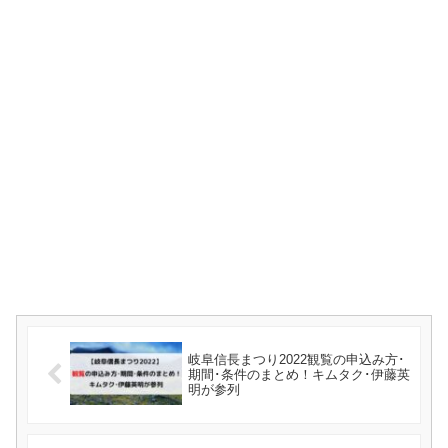
岐阜信長まつり2022観覧の申込み方･
期間･条件のまとめ！キムタク･伊藤英
明が参列