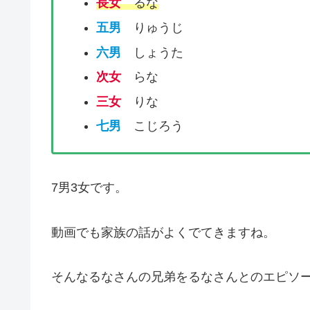
長女
るな
五男
りゅうじ
六男
しょうた
次女
らな
三女
りな
七男
こじろう
7男3女です。
動画でも家族の話がよくでてきますね。
そんなるなさんの兄弟をるなさんとのエピソ