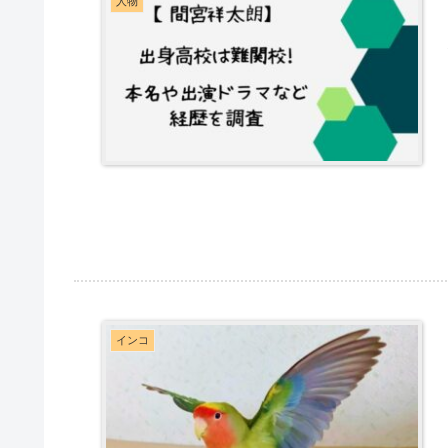
人物
インコ