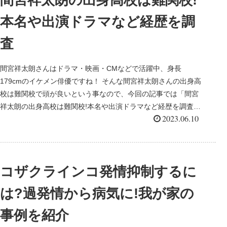
本名や出演ドラマなど経歴を調
査
間宮祥太朗さんはドラマ・映画・CMなどで活躍中、身長
179cmのイケメン俳優ですね！ そんな間宮祥太朗さんの出身高
校は難関校で頭が良いという事なので、今回の記事では「間宮
祥太朗の出身高校は難関校!本名や出演ドラマなど経歴を調査」
2023.06.10
と題...
コザクラインコ発情抑制するに
は?過発情から病気に!我が家の
事例を紹介