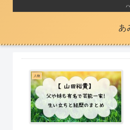
ハ
あ
人物